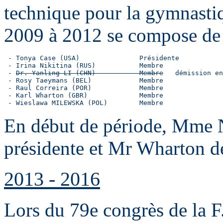
technique pour la gymnasti
2009 à 2012 se compose de 
 - Tonya Case (USA)               Présidente

 - Irina Nikitina (RUS)           Membre

 - 
Dr. Yanling LI (CHN)           Membre
   démission en
 - Rosy Taeymans (BEL)            Membre

 - Raul Correira (POR)            Membre

 - Karl Wharton (GBR)             Membre

 - Wieslawa MILEWSKA (POL)        Membre
En début de période, Mme N
présidente et Mr Wharton de
2013 - 2016
Lors du 79e congrès de la F.