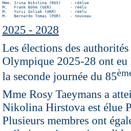
Mme. Irina Nikitina (RUS)    - réélue

M.   Frank Böhm (GER)        - réélu

M.   Yurii Goliak (UKR)      - réélu

M.   Bernardo Tomas (POR)    - nouveau
2025 - 2028
Les élections des authorités 
Olympique 2025-28 ont eu l
èm
la seconde journée du 85
Mme Rosy Taeymans a attein
Nikolina Hirstova est élue 
Plusieurs membres ont égale